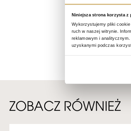
okna o wysokości aż 2,2
system monitoringu i ogr
Niniejsza strona korzysta z
plac zabaw, zielony dziedz
Wykorzystujemy pliki cookie 
dwie bramy wjazdowe dl
ruch w naszej witrynie. Inf
W uzasadnieniu jury konkursu „
reklamowym i analitycznym. 
budowy i dbałość o każdy detal 
uzyskanymi podczas korzysta
ZOBACZ RÓWNIEŻ