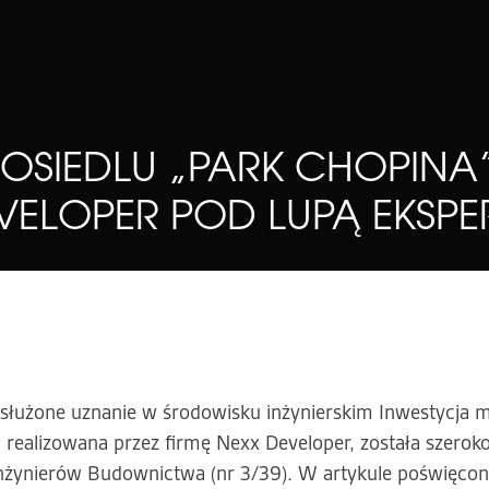
OSIEDLU „PARK CHOPIN
VELOPER POD LUPĄ EKSP
służone uznanie w środowisku inżynierskim Inwestycja 
realizowana przez firmę Nexx Developer, została szerok
 Inżynierów Budownictwa (nr 3/39). W artykule poświęc