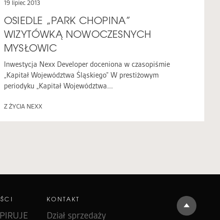
19 lipiec 2013
OSIEDLE „PARK CHOPINA”
WIZYTÓWKĄ NOWOCZESNYCH
MYSŁOWIC
Inwestycja Nexx Developer doceniona w czasopiśmie
„Kapitał Województwa Śląskiego” W prestiżowym
periodyku „Kapitał Województwa...
Z ŻYCIA NEXX
ŚCI
KONTAKT
PIRUJE
Dział sprzedaży