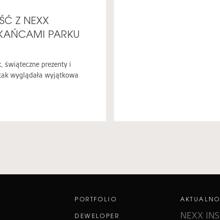
ŚĆ Z NEXX
ZKAŃCAMI PARKU
 świąteczne prezenty i
 tak wyglądała wyjątkowa
E
PORTFOLIO
AKTUALNO
NEXX INS
DEWELOPER