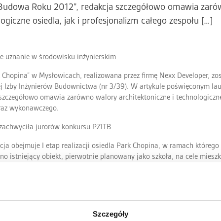
„Budowa Roku 2012”, redakcja szczegółowo omawia zaró
logiczne osiedla, jak i profesjonalizm całego zespołu […]
e uznanie w środowisku inżynierskim
 Chopina” w Mysłowicach, realizowana przez firmę Nexx Developer, zo
ej Izby Inżynierów Budownictwa (nr 3/39). W artykule poświęconym l
zczegółowo omawia zarówno walory architektoniczne i technologiczne 
oraz wykonawczego.
zachwyciła jurorów konkursu PZITB
ja obejmuje I etap realizacji osiedla Park Chopina, w ramach którego
 istniejący obiekt, pierwotnie planowany jako szkoła, na cele miesz
sne rozwiązania konstrukcyjne i instalacyjne:
wanych ścian i stropów z bloczków silikatowych,
e wszystkich mieszkaniach,
ne elektrycznie,
Szczegóły