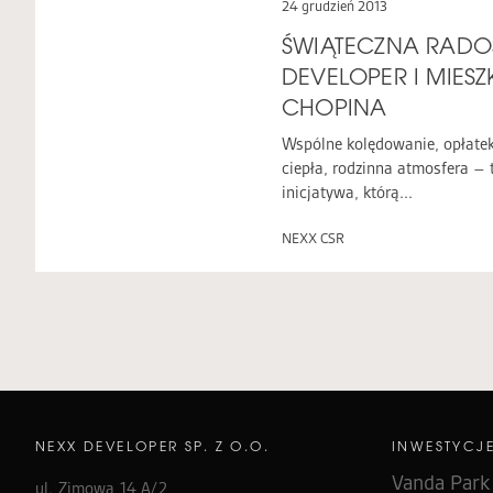
24 grudzień 2013
ŚWIĄTECZNA RADO
DEVELOPER I MIES
CHOPINA
Wspólne kolędowanie, opłatek,
ciepła, rodzinna atmosfera –
inicjatywa, którą...
NEXX CSR
NEXX DEVELOPER SP. Z O.O.
INWESTYCJ
Vanda Park
ul. Zimowa 14 A/2