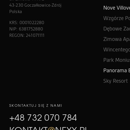
43-230 Goczałkowice-Zdrój
Nove Villove
Polska
Wzgórze P
KRS: 0001022280
Dębowe Zac
NIP: 6381752880
REGON: 241071111
Zimowa Ap
Wincentego
Park Monius
Panorama B
Sky Resort
SKONTAKTUJ SIĘ Z NAMI
+48 732 070 784