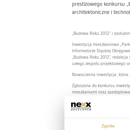
prestiżowego konkursu 
architektoniczne i techno
„Budowa Roku 2012” i zasłużon
Inwestycja mieszkaniowa „Park
Informatorze Śląskiej Okręgow
„Budowa Roku 2012”, redakcja s
całego zespołu projektowego 
Nowoczesna inwestycja, która 
Zgłoszona do konkursu inwestyc
mieszkaniami oraz zaadaptowano
Wyróżnikiem osiedla są nowocze
zastosowanie prefabryko
ogrzewanie podłogowe w
rolety zewnętrzne sterowa
Zgoda
wentylacja mechaniczna,