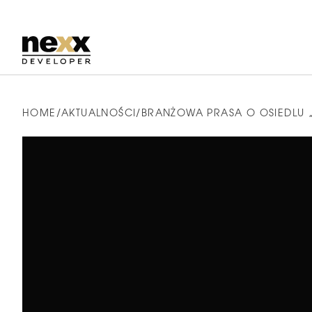
VANDA PARK
HOME
AKTUALNOŚCI
BRANŻOWA PRASA O OSIEDLU 
Sprawdź
Chorzów
inwestycję
DĘBOWE ZACISZE
Vanda
Sprawdź
Gliwice
Park
inwestycję
PARK MONIUSZKI II
Dębowe
Sprawdź
Mysłowice
Zacisze
inwestycję
Park
Moniuszki
II