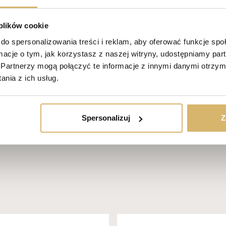
5 m, zapewniające maksymalne doświetlenie pomieszczeń,
odzenie całego terenu,
 plików cookie
iniec i zieleńce,
do spersonalizowania treści i reklam, aby oferować funkcje sp
a usprawnienia ruchu wewnętrznego.
ormacje o tym, jak korzystasz z naszej witryny, udostępniamy p
Budowa Roku 2012” podkreślono nie tylko walory techniczne, ale równ
Partnerzy mogą połączyć te informacje z innymi danymi otrzym
realizacji.
nia z ich usług.
Zdjęcie
galerii
Spersonalizuj
Z
1