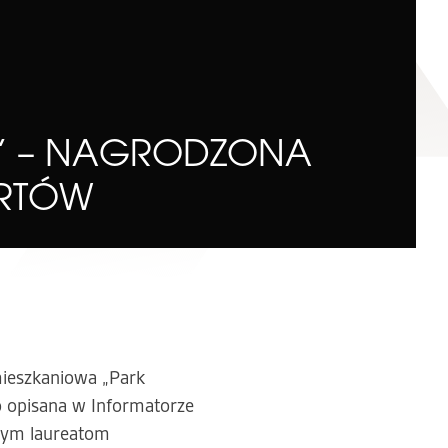
A” – NAGRODZONA
ERTÓW
mieszkaniowa „Park
o opisana w Informatorze
onym laureatom