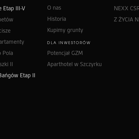
O nas
 Etap III-V
NEXX CS
Historia
oetów
Z ŻYCIA 
Kupimy grunty
isze
artamenty
DLA INWESTORÓW
 Pola
Potencjał GZM
zki II
Aparthotel w Szczyrku
ańgów Etap II