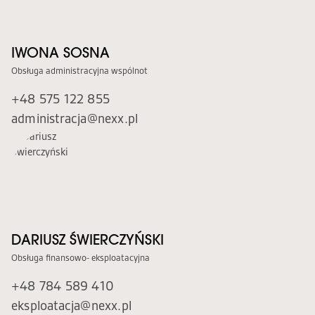
KUPIMY GRUNTY
NEXX INSPIRUJE
DLA INWESTORÓW
IWONA SOSNA
NEXX CSR
Obsługa administracyjna wspólnot
Z ŻYCIA NEXX
POTENCJAŁ GZM
+48 575 122 855
KONTAKT
APARTHOTEL W SZCZYRKU
administracja@nexx.pl
DZIAŁ SPRZEDAŻY
ADMINISTRACJA I SERWIS
KSIĘGOWOŚĆ I ROZLICZENIA
NEXX DESIGN
DARIUSZ ŚWIERCZYŃSKI
RELACJE INWESTORSKIE
Obsługa finansowo- eksploatacyjna
GRUNTY
MARKETING
+48 784 589 410
eksploatacja@nexx.pl
RODO