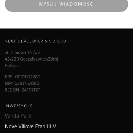
WYŚLIJ WIADOMOŚĆ
NEXX DEVELOPER SP. Z O.O.
ul. Zimowa 14 A/2
43-230 Goczałkowice-Zdrój
Polska
KRS: 0001022280
NIP: 6381752880
REGON: 241071111
INWESTYCJE
Vanda Park
Nove Villove Etap III-V