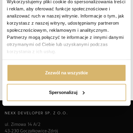
Wykorzystujemy pliki cookie do spersonalizowania treści
*
Pola obowiązkowe
i reklam, aby oferować funkcje społecznościowe i
Zaznacz wszystkie zgody
analizować ruch w naszej witrynie. Informacje o tym, jak
*
Zgoda na kontakt marketingowy e-mail
?
korzystasz z naszej witryny, udostępniamy partnerom
*
Zgoda na kontakt marketingowy telefoniczny (rozmowy i
społecznościowym, reklamowym i analitycznym.
SMS)
?
Partnerzy mogą połączyć te informacje z innymi danymi
otrzymanymi od Ciebie lub uzyskanymi podczas
*
Zgoda ogólna na przetwarzanie danych w celach
marketingowych (RODO)
korzystania z ich usług.
?
Zgoda na profilowanie
?
Zezwól na wszystkie
WYŚLIJ WIADOMOŚĆ
Spersonalizuj
NEXX DEVELOPER SP. Z O.O.
ul. Zimowa 14 A/2
43-230 Goczałkowice-Zdrój