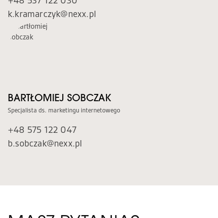
+48 537 122 030
k.kramarczyk@nexx.pl
KUPIMY GRUNTY
NEXX INSPIRUJE
DLA INWESTORÓW
NEXX CSR
Z ŻYCIA NEXX
POTENCJAŁ GZM
KONTAKT
APARTHOTEL W SZCZYRKU
BARTŁOMIEJ SOBCZAK
DZIAŁ SPRZEDAŻY
Specjalista ds. marketingu internetowego
ADMINISTRACJA I SERWIS
+48 575 122 047
KSIĘGOWOŚĆ I ROZLICZENIA
b.sobczak@nexx.pl
NEXX DESIGN
RELACJE INWESTORSKIE
GRUNTY
MARKETING
RODO