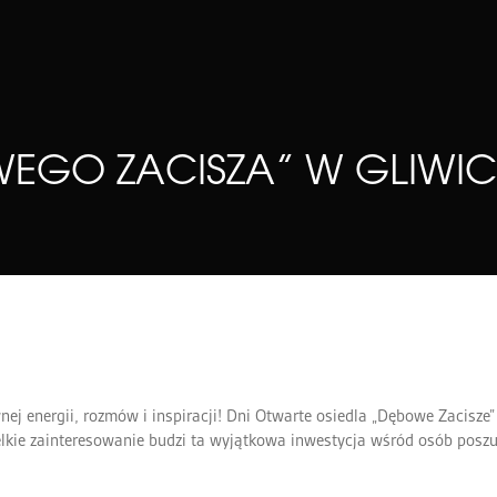
EGO ZACISZA” W GLIWIC
ej energii, rozmów i inspiracji! Dni Otwarte osiedla „Dębowe Zacisze”
elkie zainteresowanie budzi ta wyjątkowa inwestycja wśród osób posz