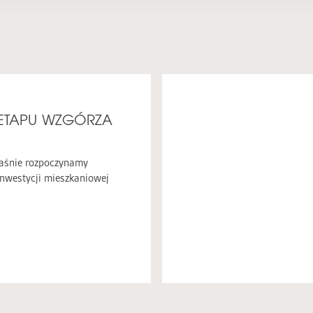
I ETAPU WZGÓRZA
łaśnie rozpoczynamy
inwestycji mieszkaniowej