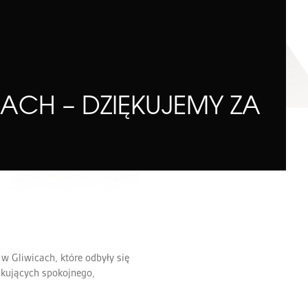
ACH – DZIĘKUJEMY ZA
 w Gliwicach, które odbyły się
ukujących spokojnego,