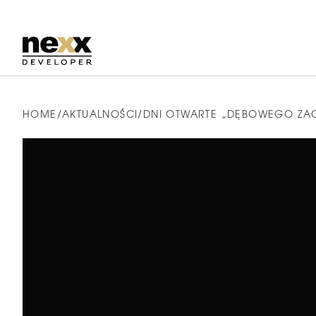
VANDA PARK
HOME
AKTUALNOŚCI
DNI OTWARTE „DĘBOWEGO ZACI
Sprawdź
Chorzów
inwestycję
DĘBOWE ZACISZE
Vanda
Sprawdź
Gliwice
Park
inwestycję
PARK MONIUSZKI II
Dębowe
Sprawdź
Mysłowice
Zacisze
inwestycję
Park
Moniuszki
II