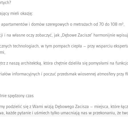
rtych?
ący mieli okazję:
ń, apartamentów i domów szeregowych o metrażach od 70 do 108 m²,
ji i na własne oczy zobaczyć, jak „Dębowe Zacisze” harmonijnie wpisuj
gicznych technologiach, w tym pompach ciepła – przy wsparciu eksper
mi,
z z naszą architektką, która chętnie dzieliła się pomysłami na funkcj
riałów informacyjnych i poczuć przedsmak wiosennej atmosfery przy fi
lnie spędzony czas
my podzielić się z Wami wizją Dębowego Zacisza – miejsca, które łącz
, każde pytanie i uśmiech tylko umacniają nas w przekonaniu, że twor