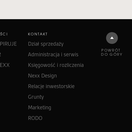
ŚCI
KONTAKT
PIRUJE
Dział sprzedaży
POWRÓT
R
Administracja i serwis
DO GÓRY
NEXX
Księgowość i rozliczenia
Nexx Design
Relacje inwestorskie
Grunty
Marketing
RODO