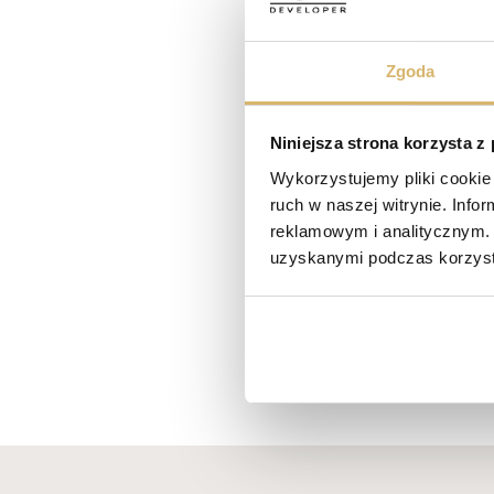
Zobacz relację z wydarzenia
Zgoda
Nie mogłeś być z nami? Nic st
Umów się na indywidualne spo
Niniejsza strona korzysta z
Zainteresowało Cię „Dębowe Za
Wykorzystujemy pliki cookie 
ruch w naszej witrynie. Inf
Zapraszamy do kontaktu – z prz
reklamowym i analitycznym. 
uzyskanymi podczas korzysta
Biuro sprzedaży: ul. Bogatki 3/1
Telefon: +48 575 122 548