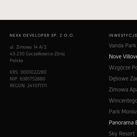
NEXX DEVELOPER SP. Z O.O.
INWESTYCJ
Vanda Park
ul. Zimowa 14 A/2
43-230 Goczałkowice-Zdrój
Nove Villove
Polska
Wzgórze P
KRS: 0001022280
Dębowe Zac
NIP: 6381752880
REGON: 241071111
Zimowa Ap
Wincentego
Park Monius
Panorama B
Sky Resort