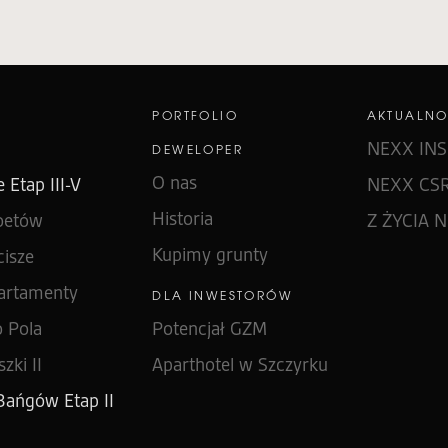
E
PORTFOLIO
AKTUALNO
NEXX INS
DEWELOPER
O nas
 Etap III-V
NEXX CS
Historia
oetów
Z ŻYCIA 
Kupimy grunty
isze
artamenty
DLA INWESTORÓW
 Pola
Potencjał GZM
zki II
Aparthotel w Szczyrku
ańgów Etap II