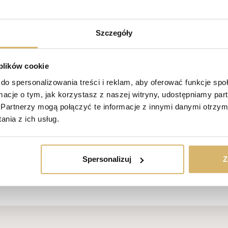
Szczegóły
raconego!
tkanie
 plików cookie
cisze”, ale nie mogłaś/eś być obecna/y podczas wydarzenia?
do spersonalizowania treści i reklam, aby oferować funkcje sp
ormacje o tym, jak korzystasz z naszej witryny, udostępniamy p
yjemnością oprowadzimy Cię po inwestycji i przedstawimy szczegóły o
Partnerzy mogą połączyć te informacje z innymi danymi otrzym
nia z ich usług.
, Gliwice
Spersonalizuj
Z
Zdjęcie
galerii
1