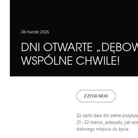
28 marzec 2025
DNI OTWARTE „DĘBOW
WSPÓLNE CHWILE!
Z ŻYCIA NEXX
Za nami dwa dni pełne pozytywn
21–22 marca, pokazały, jak wi
zielonego miejsca do życia.