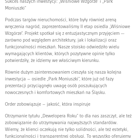
Sukces naszych inwestycji: „Wiśniowe Wzgórze” i „Park
Moniuszki”
Podczas targów nieruchomości, które były również areną
wręczenia nagród, zaprezentowaliśmy II etap osiedla „Wiśniowe
Wzgórze”. Projekt spotkał się z entuzjastycznym przyjęciem —
zarówno pod względem architektury, jak i lokalizacji oraz
funkcjonalności mieszkań. Nasze stoisko odwiedziło wielu
wymagających klientów, których pozytywne opinie tylko
potwierdziły, że idziemy we właściwym kierunku.
Równie dużym zainteresowaniem cieszyła się nasza kolejna
inwestycja – osiedle „Park Moniuszki”, które już od fazy
prezentacji przyciągnęło uwagę osób poszukujących
nowoczesnych i komfortowych mieszkań na Śląsku.
Order zobowiązuje – jakość, która inspiruje
Otrzymanie tytułu „Dewelopera Roku” to dla nas zaszczyt, ale też
zobowiązanie do utrzymywania najwyższych standardów.
Wiemy, że klienci oczekują nie tylko solidności, ale też estetyki,
funkcjonalności i transparentnej obsługi. To wszystko oferujemy