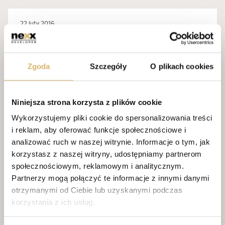
22 luty 2016
NAGRODA DLA NEXX DEVELOPER
ZA OSIEDLE „PARK CHOPINA”
Zgoda
Szczegóły
O plikach cookies
PODCZAS 4 DESIGN DAYS W
KATOWICACH – INWESTYCJA NA
MEDAL!
Niniejsza strona korzysta z plików cookie
Z dumą informujemy, że osiedle „Park Chopina” – jedna
Wykorzystujemy pliki cookie do spersonalizowania treści
z naszych flagowych inwestycji – zostało uhonorowane
i reklam, aby oferować funkcje społecznościowe i
tytułem „Inwestycja...
analizować ruch w naszej witrynie. Informacje o tym, jak
korzystasz z naszej witryny, udostępniamy partnerom
WIĘCEJ
Z ŻYCIA NEXX
społecznościowym, reklamowym i analitycznym.
Partnerzy mogą połączyć te informacje z innymi danymi
6 luty 2016
otrzymanymi od Ciebie lub uzyskanymi podczas
korzystania z ich usług.
NEXX DEVELOPER NA ŚLĄSKICH
TARGACH NIERUCHOMOŚCI W