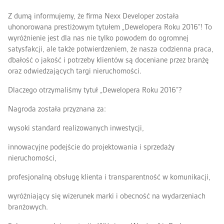
Z dumą informujemy, że firma Nexx Developer została
KUPIMY GRUNTY
NEXX INSPIRUJE
uhonorowana prestiżowym tytułem „Dewelopera Roku 2016”! To
DLA INWESTORÓW
wyróżnienie jest dla nas nie tylko powodem do ogromnej
NEXX CSR
satysfakcji, ale także potwierdzeniem, że nasza codzienna praca,
Z ŻYCIA NEXX
dbałość o jakość i potrzeby klientów są doceniane przez branżę
POTENCJAŁ GZM
KONTAKT
oraz odwiedzających targi nieruchomości.
APARTHOTEL W SZCZYRKU
Dlaczego otrzymaliśmy tytuł „Dewelopera Roku 2016”?
DZIAŁ SPRZEDAŻY
Nagroda została przyznana za:
ADMINISTRACJA I SERWIS
wysoki standard realizowanych inwestycji,
KSIĘGOWOŚĆ I ROZLICZENIA
innowacyjne podejście do projektowania i sprzedaży
NEXX DESIGN
nieruchomości,
RELACJE INWESTORSKIE
profesjonalną obsługę klienta i transparentność w komunikacji,
GRUNTY
wyróżniający się wizerunek marki i obecność na wydarzeniach
MARKETING
branżowych.
RODO