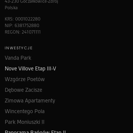
43-230 Goczałkowice-Zdrój
Polska
KRS: 0001022280
NIP: 6381752880
REGON: 241071111
INWESTYCJE
Vanda Park
Nove Villove Etap III-V
Wzgórze Poetów
Dębowe Zacisze
Zimowa Apartamenty
Wincentego Pola
Park Moniuszki II
Panorama Bańgów Etap II