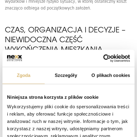
wydatków i mniejsze ryzyko sytuacji, w której ostateczny koszt
znacząco odbiega od początkowych założeń.
CZAS, ORGANIZACJA I DECYZJE –
NIEWIDOCZNA CZĘŚĆ
WYKOŃCZENIA MIESZKANIA
Na etapie wyboru mieszkania uwaga najczęściej skupia się na
metrażu, układzie pomieszczeń czy standardzie budynku. Dopiero
Zgoda
Szczegóły
O plikach cookies
później okazuje się, że wykończenie wnętrza to proces
wymagający nie tylko budżetu, lecz także czasu i stałego
zaangażowania właściciela. Sam wybór materiałów czy
Niniejsza strona korzysta z plików cookie
wyposażenia to tylko część decyzji, które trzeba podjąć w trakcie
realizacji.
Wykorzystujemy pliki cookie do spersonalizowania treści
i reklam, aby oferować funkcje społecznościowe i
W przypadku samodzielnego wykańczania mieszkania właściciel
analizować ruch w naszej witrynie. Informacje o tym, jak
musi poświęcić sporo czasu na szukanie wykonawców,
korzystasz z naszej witryny, udostępniamy partnerom
porównywanie ofert, ustalanie szczegółów technicznych czy
społecznościowym, reklamowym i analitycznym.