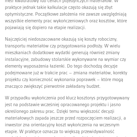
metr kwadratowy lub cenach pojedynczych materiałów. W
praktyce jednak takie kalkulacje często okazują się zbyt
optymistyczne. Początkowe założenia nie zawsze uwzględniają
wszystkie elementy prac wykończeniowych oraz kosztów, które
pojawiają się dopiero na etapie realizacji.
Najczęściej niedoszacowane okazują się koszty robocizny,
transportu materiałów czy przygotowania podłoży. W wielu
mieszkaniach dodatkowe wydatki generują również zmiany
instalacyjne, zabudowy stolarskie wykonywane na wymiar czy
elementy wyposażenia łazienki. Do tego dochodzą decyzje
podejmowane już w trakcie prac – zmiana materiałów, korekty
projektu czy konieczność wykonania poprawek – które mogą
znacząco zwiększyć pierwotnie zakładany budżet.
W przypadku wykończenia pod klucz kosztorys przygotowywany
jest na podstawie wcześniej opracowanego projektu i jasno
określonego zakresu prac. Dzięki temu większość decyzji
materiałowych zapada jeszcze przed rozpoczęciem realizacji, a
inwestor zna orientacyjny koszt wykończenia na wczesnym
etapie. W praktyce oznacza to większą przewidywalność