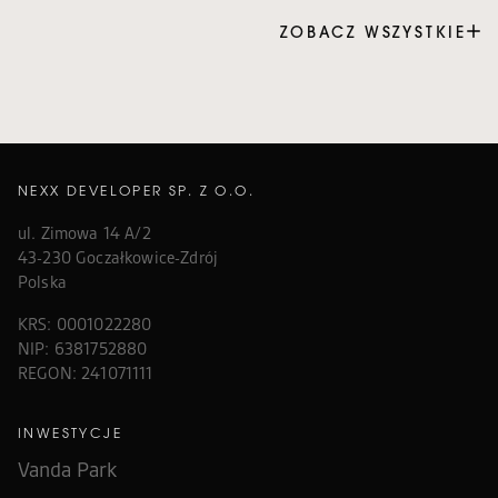
ZOBACZ WSZYSTKIE
NEXX DEVELOPER SP. Z O.O.
ul. Zimowa 14 A/2
43-230 Goczałkowice-Zdrój
Polska
KRS: 0001022280
NIP: 6381752880
REGON: 241071111
INWESTYCJE
Vanda Park