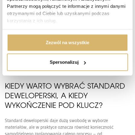
zamawianie materiałów. W praktyce oznacza to liczne wizyty w
Partnerzy mogą połączyć te informacje z innymi danymi
sklepach, konsultacje z ekipami oraz podejmowanie wielu decyzji
nawet w trakcie prac.
otrzymanymi od Ciebie lub uzyskanymi podczas
korzystania z ich usług.
Model projekt i realizacja mieszkania pod klucz ogranicza tę
codzienną logistykę. Większość decyzji dotyczących układu
funkcjonalnego, materiałów czy wyposażenia zapada już na
Zezwól na wszystkie
etapie projektu, a organizacją całego procesu zajmuje się jeden
zespół. Dzięki temu właściciel nie musi na bieżąco angażować
się w prowadzenie prac wykończeniowych, a cały proces jest
Spersonalizuj
bardziej uporządkowany i przewidywalny.
KIEDY WARTO WYBRAĆ STANDARD
DEWELOPERSKI, A KIEDY
WYKOŃCZENIE POD KLUCZ?
Standard deweloperski daje dużą swobodę w wyborze
materiałów, ale w praktyce oznacza również konieczność
samodzielnego zaplanowania całego procesu – od