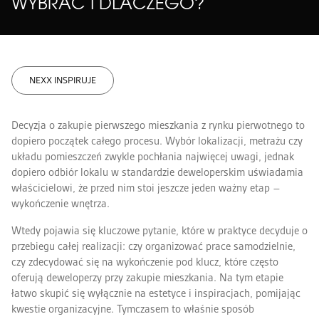
WYBRAĆ I DLACZEGO?
KUPIMY GRUNTY
NEXX INSPIRUJE
DLA INWESTORÓW
NEXX CSR
Z ŻYCIA NEXX
NEXX INSPIRUJE
POTENCJAŁ GZM
KONTAKT
APARTHOTEL W SZCZYRKU
Decyzja o zakupie pierwszego mieszkania z rynku pierwotnego to
dopiero początek całego procesu. Wybór lokalizacji, metrażu czy
DZIAŁ SPRZEDAŻY
układu pomieszczeń zwykle pochłania najwięcej uwagi, jednak
dopiero odbiór lokalu w standardzie deweloperskim uświadamia
ADMINISTRACJA I SERWIS
właścicielowi, że przed nim stoi jeszcze jeden ważny etap –
KSIĘGOWOŚĆ I ROZLICZENIA
wykończenie wnętrza.
NEXX DESIGN
Wtedy pojawia się kluczowe pytanie, które w praktyce decyduje o
RELACJE INWESTORSKIE
przebiegu całej realizacji: czy organizować prace samodzielnie,
czy zdecydować się na wykończenie pod klucz, które często
GRUNTY
oferują deweloperzy przy zakupie mieszkania. Na tym etapie
MARKETING
łatwo skupić się wyłącznie na estetyce i inspiracjach, pomijając
kwestie organizacyjne. Tymczasem to właśnie sposób
RODO