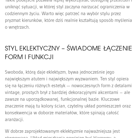
Takie podejście pozwala lepiej wykorzystać dostępną przestrzeń i
uniknąć sytuacji, w której styl zaczyna narzucać ograniczenia w
codziennym życiu. Warto więc patrzeć na wybór stylu przez
pryzmat kierunków, które dziś realnie kształtują sposób myślenia
o wnętrzach.
STYL EKLEKTYCZNY – ŚWIADOME ŁĄCZENIE
FORM I FUNKCJI
Swoboda, którą daje eklektyzm, bywa jednocześnie jego
największym atutem i największym wyzwaniem. Ten styl opiera
się na łączeniu różnych estetyk — nowoczesnych form z detalami
vintage, prostych brył z bardziej dekoracyjnymi akcentami – ale
zawsze na uporządkowanej, funkcjonalnej bazie. Kluczowe
znaczenie mają tu kolory ścian, czytelny układ pomieszczeń oraz
konsekwencja w doborze materiałów, które spinają całość
aranżacji.
W dobrze zaprojektowanym eklektyzmie najważniejsza jest