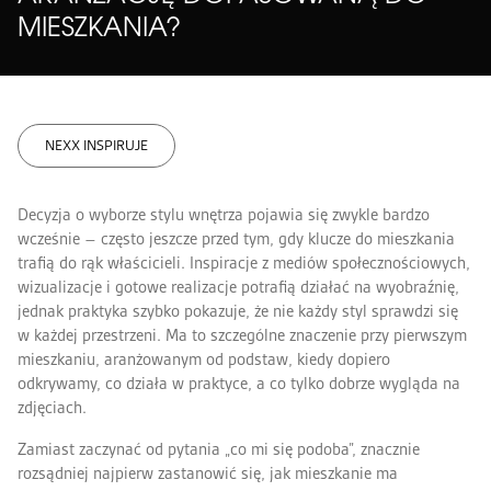
MIESZKANIA?
KUPIMY GRUNTY
NEXX INSPIRUJE
DLA INWESTORÓW
NEXX CSR
Z ŻYCIA NEXX
POTENCJAŁ GZM
NEXX INSPIRUJE
KONTAKT
APARTHOTEL W SZCZYRKU
Decyzja o wyborze stylu wnętrza pojawia się zwykle bardzo
DZIAŁ SPRZEDAŻY
wcześnie – często jeszcze przed tym, gdy klucze do mieszkania
trafią do rąk właścicieli. Inspiracje z mediów społecznościowych,
ADMINISTRACJA I SERWIS
wizualizacje i gotowe realizacje potrafią działać na wyobraźnię,
KSIĘGOWOŚĆ I ROZLICZENIA
jednak praktyka szybko pokazuje, że nie każdy styl sprawdzi się
w każdej przestrzeni. Ma to szczególne znaczenie przy pierwszym
NEXX DESIGN
mieszkaniu, aranżowanym od podstaw, kiedy dopiero
RELACJE INWESTORSKIE
odkrywamy, co działa w praktyce, a co tylko dobrze wygląda na
GRUNTY
zdjęciach.
MARKETING
Zamiast zaczynać od pytania „co mi się podoba”, znacznie
rozsądniej najpierw zastanowić się, jak mieszkanie ma
RODO