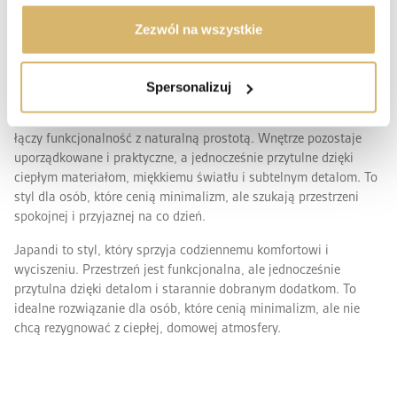
Charakter japandi budują naturalne materiały oraz stonowana
Zezwól na wszystkie
paleta barw. Dominują drewno, len, ceramika i kamień, a kolory
utrzymane są w odcieniach beżu, złamanej bieli, szarości i
ciepłych brązów. Ważną rolę odgrywa także miękkie, rozproszone
Spersonalizuj
światło, które podkreśla faktury i prostą formę wyposażenia.
Japandi sprzyja codziennemu wyciszeniu i komfortowi, ponieważ
łączy funkcjonalność z naturalną prostotą. Wnętrze pozostaje
uporządkowane i praktyczne, a jednocześnie przytulne dzięki
ciepłym materiałom, miękkiemu światłu i subtelnym detalom. To
styl dla osób, które cenią minimalizm, ale szukają przestrzeni
spokojnej i przyjaznej na co dzień.
Japandi to styl, który sprzyja codziennemu komfortowi i
wyciszeniu. Przestrzeń jest funkcjonalna, ale jednocześnie
przytulna dzięki detalom i starannie dobranym dodatkom. To
idealne rozwiązanie dla osób, które cenią minimalizm, ale nie
chcą rezygnować z ciepłej, domowej atmosfery.