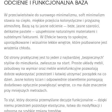
ODCIENIE I FUNKCJONALNA BAZA
W przeciwieństwie do surowego minimalizmu, soft minimalizm
stawia na ciepło, miękkie przejścia kolorystyczne i przyjazną
atmosferę. Bazą są tu jasne odcienie — beże, jasne szarości,
delikatne pastele – uzupełnione naturalnymi materiałami i
subtelnymi fakturami. W Efekcie tworzy to spokojne,
uporządkowane i wizualnie lekkie wnętrze, które pozbawione jest
wrażenia chłodu.
Od strony praktycznej jest to jeden z najbardziej „bezpiecznych”
stylów do mieszkania, zwłaszcza na start. Proste układy mebli,
zabudowy na wymiar oraz meble wielofunkcyjne pozwalają
dobrze wykorzystać przestrzeń i łatwiej utrzymać porządek na co
dzień. Jasne kolory ścian i odpowiednie oświetlenie pomagają
dodatkowo optycznie powiększyć wnętrze, co ma duże znaczenie
przy mniejszych metrażach.
To styl, który docenia przemyślane decyzje funkcjonalne — dzięki
niemu przestrzeń pozostaje elastyczna, łatwa do modyfikacji i
odporna na szybkie zmiany trendów.