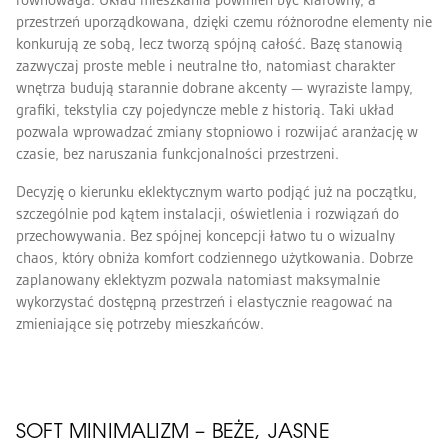
równowaga. Układ mieszkania powinien być klarowny, a
przestrzeń uporządkowana, dzięki czemu różnorodne elementy nie
konkurują ze sobą, lecz tworzą spójną całość. Bazę stanowią
zazwyczaj proste meble i neutralne tło, natomiast charakter
wnętrza budują starannie dobrane akcenty — wyraziste lampy,
grafiki, tekstylia czy pojedyncze meble z historią. Taki układ
pozwala wprowadzać zmiany stopniowo i rozwijać aranżację w
czasie, bez naruszania funkcjonalności przestrzeni.
Decyzję o kierunku eklektycznym warto podjąć już na początku,
szczególnie pod kątem instalacji, oświetlenia i rozwiązań do
przechowywania. Bez spójnej koncepcji łatwo tu o wizualny
chaos, który obniża komfort codziennego użytkowania. Dobrze
zaplanowany eklektyzm pozwala natomiast maksymalnie
wykorzystać dostępną przestrzeń i elastycznie reagować na
zmieniające się potrzeby mieszkańców.
SOFT MINIMALIZM – BEŻE, JASNE