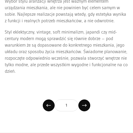
Wybór stylu aranżacji wnętrza jest ważnym elementem
urządzania mieszkania, ale nie powinien być celem samym w
sobie. Najlepsze realizacje powstają wtedy, gdy estetyka wynika
z funkcji i realnych potrzeb mieszkańców, a nie odwrotnie.
Styl eklektyczny, vintage, soft minimalizm, japandi czy mid-
century modern mogą sprawdzić się równie dobrze – pod
warunkiem że są dopasowane do konkretnego mieszkania, jego
układu oraz sposobu życia mieszkańców. Świadome planowanie,
rozpoczęte odpowiednio wcześnie, pozwala stworzyć wnętrze nie
tylko modne, ale przede wszystkim wygodne i funkcjonalne na co
dzień.
Zdjęcie
galerii
1
1
Poprzednia
Następna
strona
strona