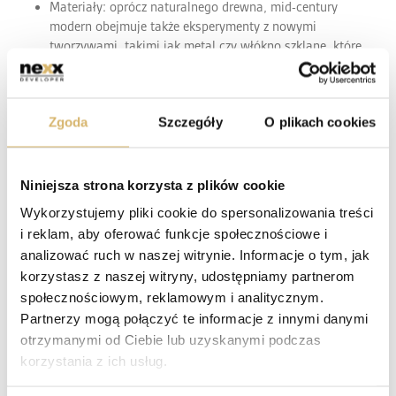
Materiały: oprócz naturalnego drewna, mid-century
modern obejmuje także eksperymenty z nowymi
tworzywami, takimi jak metal czy włókno szklane, które
dodają wnętrzom lekkości i nowoczesnego charakteru.
Kolorystyka: charakterystyczna paleta opiera się na
barwach ziemi, przełamanych mocniejszymi akcentami —
Zgoda
Szczegóły
O plikach cookies
musztardowym, oliwkowym, terakotą czy granatem, które
nadają aranżacji energii i wyrazistości.
Niniejsza strona korzysta z plików cookie
Wykorzystujemy pliki cookie do spersonalizowania treści
i reklam, aby oferować funkcje społecznościowe i
JAPANDI – RÓWNOWAGA MIĘDZY
analizować ruch w naszej witrynie. Informacje o tym, jak
PROSTOTĄ A CODZIENNYM KOMFORTEM
korzystasz z naszej witryny, udostępniamy partnerom
społecznościowym, reklamowym i analitycznym.
Styl japandi, łączący japońską powściągliwość ze skandynawską
Partnerzy mogą połączyć te informacje z innymi danymi
funkcjonalnością, odpowiada na potrzebę spokoju i porządku we
otrzymanymi od Ciebie lub uzyskanymi podczas
wnętrzach. Opiera się on na prostych układach, harmonijnych
korzystania z ich usług.
proporcjach i świadomym minimalizmie, w którym każdy element
ma swoje miejsce i jasno określoną funkcję.